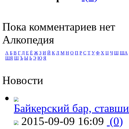
Пока комментариев нет
Алкопедия
А
Б
В
Г
Д
Е
Ё
Ж
З
И
Й
К
Л
М
Н
О
П
Р
С
Т
У
Ф
Х
Ц
Ч
Ш
ША
ШЯ
Щ
Ъ
Ы
Ь
Э
Ю
Я
Новости
Байкерский бар, ставши
2015-09-09 16:09
(0)