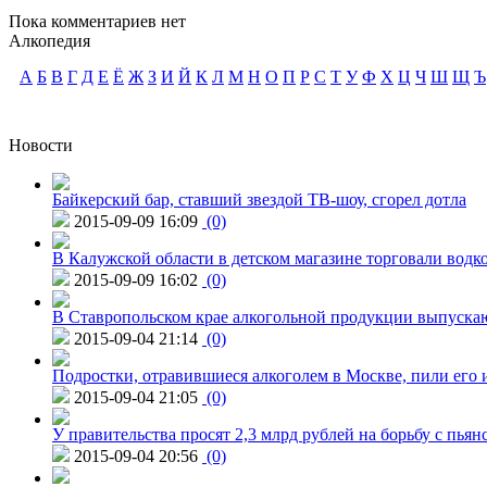
Пока комментариев нет
Алкопедия
А
Б
В
Г
Д
Е
Ё
Ж
З
И
Й
К
Л
М
Н
О
П
Р
С
Т
У
Ф
Х
Ц
Ч
Ш
Щ
Ъ
Новости
Байкерский бар, ставший звездой ТВ-шоу, сгорел дотла
2015-09-09 16:09
(0)
В Калужской области в детском магазине торговали водк
2015-09-09 16:02
(0)
В Ставропольском крае алкогольной продукции выпуска
2015-09-04 21:14
(0)
Подростки, отравившиеся алкоголем в Москве, пили его и
2015-09-04 21:05
(0)
У правительства просят 2,3 млрд рублей на борьбу с пьян
2015-09-04 20:56
(0)