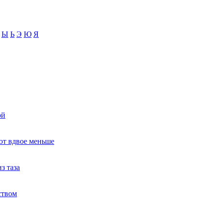
Ы
Ь
Э
Ю
Я
ой
ют вдвое меньше
з таза
ством