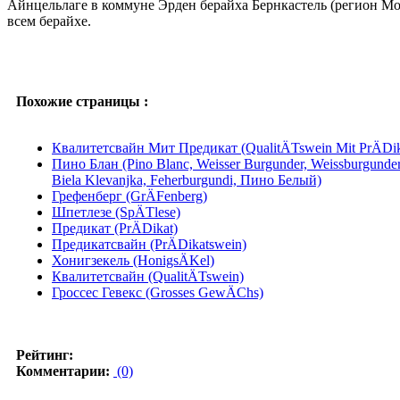
Айнцельлаге в коммуне Эрден берайха Бернкастель (регион М
всем берайхе.
Похожие страницы :
Квалитетсвайн Мит Предикат (QualitÄTswein Mit PrÄDik
Пино Блан (Pino Blanc, Weisser Burgunder, Weissburgunder,
Biela Klevanjka, Feherburgundi, Пино Белый)
Грефенберг (GrÄFenberg)
Шпетлезе (SpÄTlese)
Предикат (PrÄDikat)
Предикатсвайн (PrÄDikatswein)
Хонигзекель (HonigsÄKel)
Квалитетсвайн (QualitÄTswein)
Гроссес Гевекс (Grosses GewÄChs)
Рейтинг:
Комментарии:
(0)