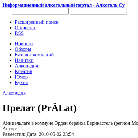
Информационный алкогольный портал - Алкоголь.Су
Расширенный поиск
О проекте
RSS
Новости
Обзоры
Каталог компаний
Напитки
Алкопедия
Креатив
Юмор
Кухня
Алкопедия
Прелат (PrÄLat)
Айнцельлаге в коммуне Эрден берайха Бернкастель (регион Мо
Автор:
Разместил: Дата: 2010-05-02 23:54