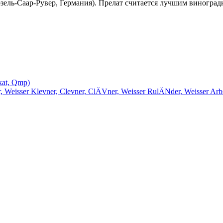
озель-Саар-Рувер, Германия). Прелат считается лучшим виногр
at, Qmp)
 Weisser Klevner, Clevner, ClÄVner, Weisser RulÄNder, Weisser Arbs