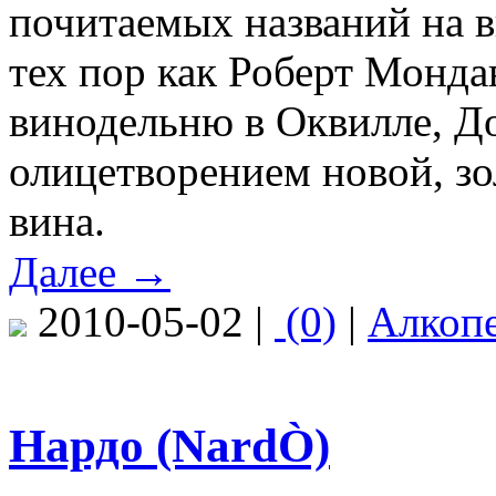
почитаемых названий на 
тех пор как Роберт Монда
винодельню в Оквилле, До
олицетворением новой, з
вина.
Далее →
2010-05-02 |
(0)
|
Алкоп
Нардо (NardÒ)