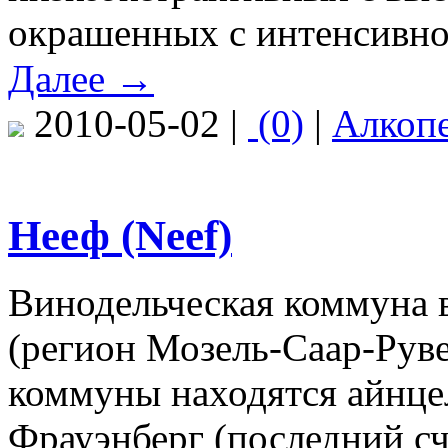
окрашенных с интенсивно
Далее →
2010-05-02 |
(0)
|
Алкоп
Нееф (Neef)
Винодельческая коммуна 
(регион Мозель-Саар-Руве
коммуны находятся айнцел
Фрауэнберг (последний с