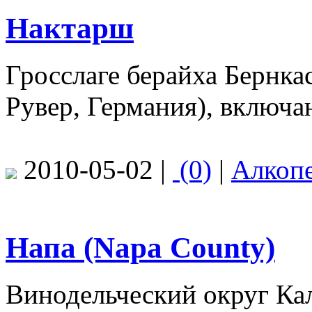
Нактарш
Гросслаге берайха Бернка
Рувер, Германия), включ
2010-05-02 |
(0)
|
Алкоп
Напа (Napa County)
Винодельческий округ Ка