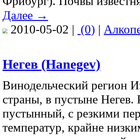
Фрибург). Почвы известн
Далее →
2010-05-02 |
(0)
|
Алкоп
Негев (Hanegev)
Винодельческий регион Из
страны, в пустыне Негев.
пустынный, с резкими пе
температур, крайне низки