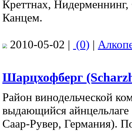
Креттнах, Нидерменнинг, 
Канцем.
2010-05-02 |
(0)
|
Алкоп
Шарцхофберг (Scharzh
Район винодельческой ко
выдающийся айнцельлаге 
Саар-Рувер, Германия). П