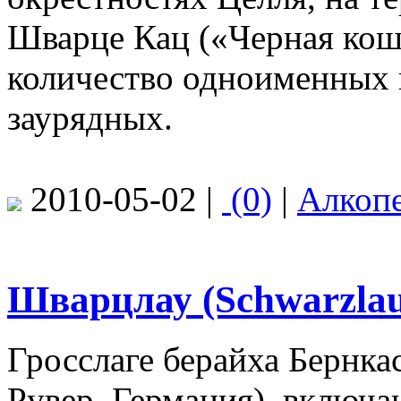
Шварце Кац («Черная кош
количество одноименных в
заурядных.
2010-05-02 |
(0)
|
Алкоп
Шварцлау (Schwarzlau
Гросслаге берайха Бернка
Рувер, Германия), включ