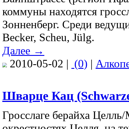
коммуны находятся гроссл
Зонненберг. Среди ведущи
Becker, Scheu, Jülg.
Далее →
2010-05-02 |
(0)
|
Алкоп
Шварце Кац (Schwarze
Гросслаге берайха Целль/
окрестностях Целля, на т