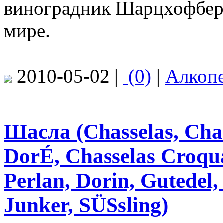
виноградник Шарцхофберг
мире.
2010-05-02 |
(0)
|
Алкоп
Шасла (Chasselas, Chas
DorÉ, Chasselas Croquan
Perlan, Dorin, Gutedel,
Junker, SÜSsling)