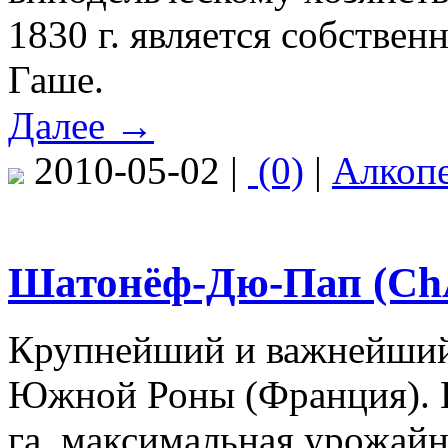
1830 г. является собстве
Гаше.
Далее →
2010-05-02 |
(0)
|
Алкоп
Шатонёф-Дю-Пап (ChÂ
Крупнейший и важнейший 
Южной Роны (Франция). 
га, максимальная урожайн