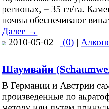
регионах, – 35 гл/га. Кам
почвы обеспечивают винам
Далее →
2010-05-02 |
(0)
|
Алкоп
Шаумвайн (Schaumwei
В Германии и Австрии са
произведенные по акрато
методу или путем принуд