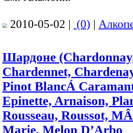
2010-05-02 |
(0)
|
Алкоп
Шардоне (Chardonnay,
Chardennet, Chardenay
Pinоt BlancÁ Caramant
Epinette, Arnaison, Pla
Rousseau, Roussot, MÂC
Marie, Melon D’Arbo