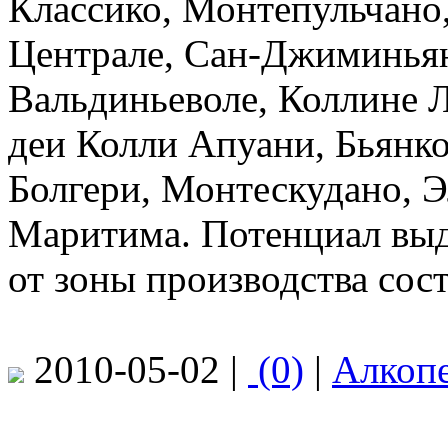
Классико, Монтепульчано
Централе, Сан-Джиминьян
Вальдиньеволе, Коллине 
деи Колли Апуани, Бьянко
Болгери, Монтескудано, 
Маритима. Потенциал выд
от зоны производства соста
2010-05-02 |
(0)
|
Алкоп