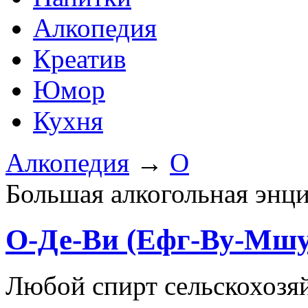
Алкопедия
Креатив
Юмор
Кухня
Алкопедия
→
О
Большая алкогольная энц
О-Де-Ви (Ефг-Ву-Мшу
Любой спирт сельскохозя