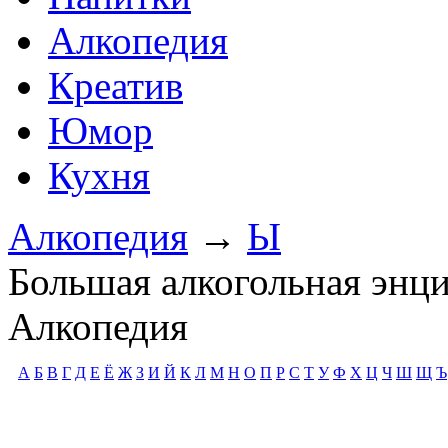
Алкопедия
Креатив
Юмор
Кухня
Алкопедия
→
Ы
Большая алкогольная энц
Алкопедия
А
Б
В
Г
Д
Е
Ё
Ж
З
И
Й
К
Л
М
Н
О
П
Р
С
Т
У
Ф
Х
Ц
Ч
Ш
Щ
Ъ