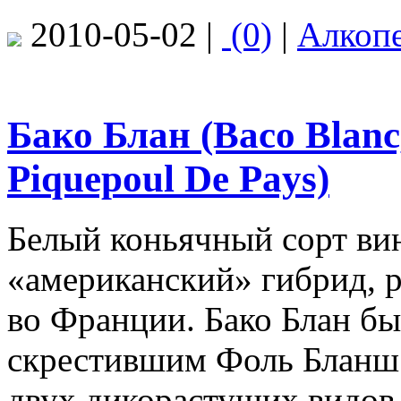
2010-05-02 |
(0)
|
Алкоп
Бако Блан (Baco Blanc
Piquepoul De Pays)
Белый коньячный сорт ви
«американский» гибрид, 
во Франции. Бако Блан б
скрестившим Фоль Бланш 
двух дикорастущих видов в