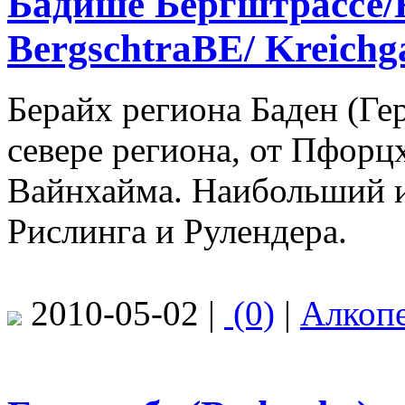
Бадише Бергштрассе/К
BergschtraΒE/ Kreichg
Берайх региона Баден (Ге
севере региона, от Пфорц
Вайнхайма. Наибольший и
Рислинга и Рулендера.
2010-05-02 |
(0)
|
Алкоп