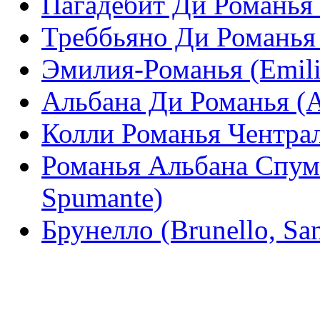
Пагадебит Ди Романья 
Треббьяно Ди Романья 
Эмилия-Романья (Emil
Альбана Ди Романья (А
Колли Романья Чентрале
Романья Альбана Спум
Spumante)
Брунелло (Brunello, Sa