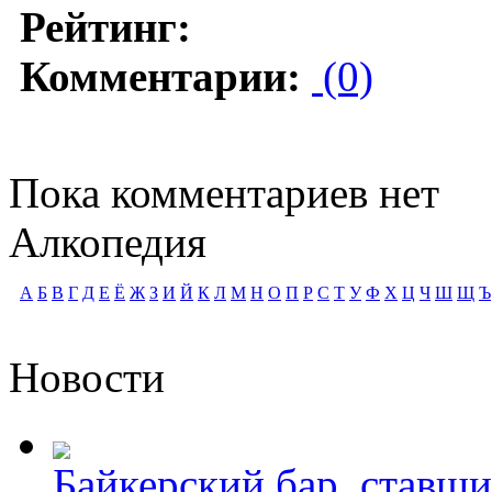
Рейтинг:
Комментарии:
(0)
Пока комментариев нет
Алкопедия
А
Б
В
Г
Д
Е
Ё
Ж
З
И
Й
К
Л
М
Н
О
П
Р
С
Т
У
Ф
Х
Ц
Ч
Ш
Щ
Ъ
Новости
Байкерский бар, ставши