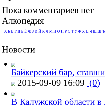
Пока комментариев нет
Алкопедия
А
Б
В
Г
Д
Е
Ё
Ж
З
И
Й
К
Л
М
Н
О
П
Р
С
Т
У
Ф
Х
Ц
Ч
Ш
Щ
Ъ
Новости
Байкерский бар, ставши
2015-09-09 16:09
(0)
В Калужской области в 