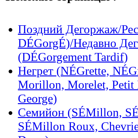
Поздний Дегоржаж/Рес
DÉGorgÉ)/Недавно Дег
(DÉGorgement Tardif)
Негрет (NÉGrette, NÉGr
Morillon, Morelet, Petit
George)
Семийон (SÉMillon, SÉ
SÉMillon Roux, Chevrie