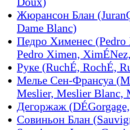
Doux)
Жюрансон Блан (JuranÇO
Dame Blanc)
Педро Хименес (Pedro 
Pedro Ximen, XimÉNez, 
Руке (RuchÉ, RochÉ, Ru
Мелье Сен-Франсуа (Mes
Meslier, Meslier Blanc,
Дегоржаж (DÉGorgage,
Совиньон Блан (Sauvig