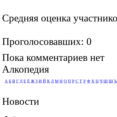
Средняя оценка участников
Проголосовавших: 0
Пока комментариев нет
Алкопедия
А
Б
В
Г
Д
Е
Ё
Ж
З
И
Й
К
Л
М
Н
О
П
Р
С
Т
У
Ф
Х
Ц
Ч
Ш
Щ
Ъ
Новости