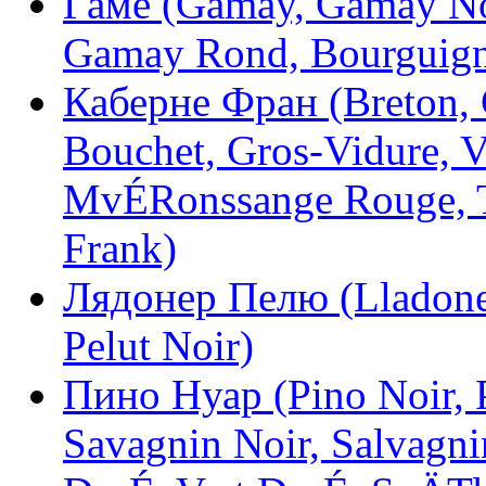
Гаме (Gamay, Gamay Noi
Gamay Rond, Bourguign
Каберне Фран (Breton, 
Bouchet, Gros-Vidure, 
MvÉRonssange Rouge, Tr
Frank)
Лядонер Пелю (Lladoner
Pelut Noir)
Пино Нуар (Pino Noir, P
Savagnin Noir, Salvagni