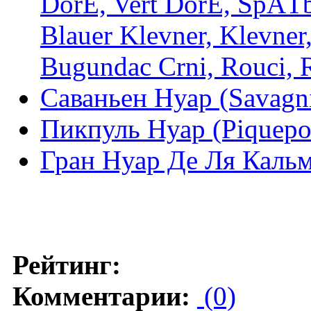
DorÉ, Vert DorÉ, SpÄTb
Blauer Klevner, Klevner,
Bugundac Crni, Rouci,
Саваньен Нуар (Savagni
Пикпуль Нуар (Piquepo
Гран Нуар Де Ля Кальме
Рейтинг:
Комментарии:
(0)