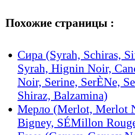
Похожие страницы :
Сира (Syrah, Schiras, Sir
Syrah, Hignin Noir, Can
Noir, Serine, SerÈNe, S
Shiraz, Balzamina)
Мерло (Merlot, Merlot No
Bigney, SÉMillon Roug