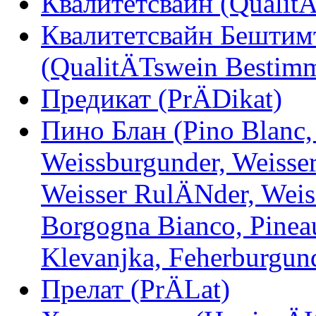
Квалитетсвайн (Qualit
Квалитетсвайн Бештим
(QualitÄTswein Bestimm
Предикат (PrÄDikat)
Пино Блан (Pino Blanc,
Weissburgunder, Weisser
Weisser RulÄNder, Weiss
Borgogna Bianco, Pineau
Klevanjka, Feherburgun
Прелат (PrÄLat)