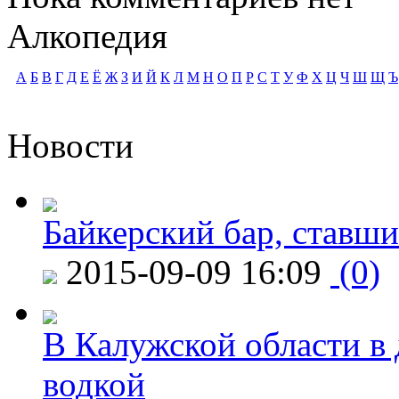
Алкопедия
А
Б
В
Г
Д
Е
Ё
Ж
З
И
Й
К
Л
М
Н
О
П
Р
С
Т
У
Ф
Х
Ц
Ч
Ш
Щ
Ъ
Новости
Байкерский бар, ставши
2015-09-09 16:09
(0)
В Калужской области в 
водкой