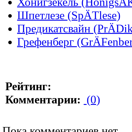
Хонигзекель (HonigsÄK
Шпетлезе (SpÄTlese)
Предикатсвайн (PrÄDik
Грефенберг (GrÄFenber
Рейтинг:
Комментарии:
(0)
Пока комментариев нет