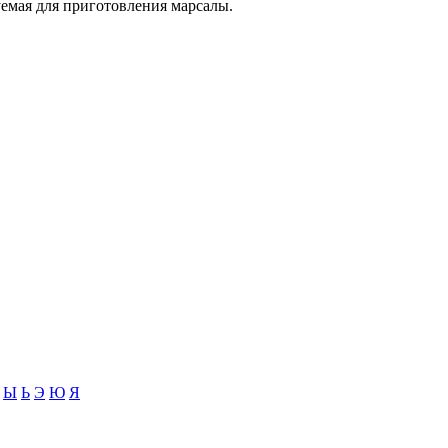
уемая для приготовления марсалы.
Ы
Ь
Э
Ю
Я