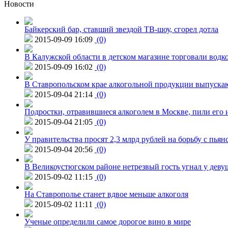
Новости
Байкерский бар, ставший звездой ТВ-шоу, сгорел дотла
2015-09-09 16:09
(0)
В Калужской области в детском магазине торговали водк
2015-09-09 16:02
(0)
В Ставропольском крае алкогольной продукции выпуска
2015-09-04 21:14
(0)
Подростки, отравившиеся алкоголем в Москве, пили его и
2015-09-04 21:05
(0)
У правительства просят 2,3 млрд рублей на борьбу с пьян
2015-09-04 20:56
(0)
В Великоустюгском районе нетрезвый гость угнал у дев
2015-09-02 11:15
(0)
На Ставрополье станет вдвое меньше алкоголя
2015-09-02 11:11
(0)
Ученые определили самое дорогое вино в мире