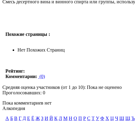
Смесь десертного вина и винного спирта или группы, использ
Похожие страницы :
Нет Похожих Страниц
Рейтинг:
Комментарии:
(0)
Средняя оценка участников (от 1 до 10): Пока не оценено
Проголосовавших: 0
Пока комментариев нет
Алкопедия
А
Б
В
Г
Д
Е
Ё
Ж
З
И
Й
К
Л
М
Н
О
П
Р
С
Т
У
Ф
Х
Ц
Ч
Ш
Щ
Ъ