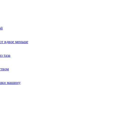
ой
ют вдвое меньше
з таза
ством
ушки машину