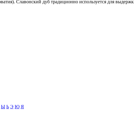
ватия). Славонский дуб традиционно используется для выдержк
Ы
Ь
Э
Ю
Я