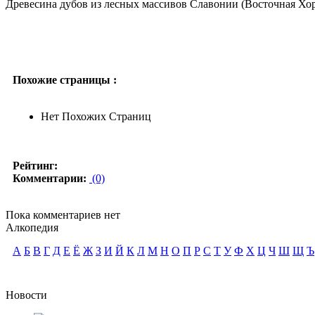
Древесина дубов из лесных массивов Славонии (Восточная Хор
Похожие страницы :
Нет Похожих Страниц
Рейтинг:
Комментарии:
(0)
Пока комментариев нет
Алкопедия
А
Б
В
Г
Д
Е
Ё
Ж
З
И
Й
К
Л
М
Н
О
П
Р
С
Т
У
Ф
Х
Ц
Ч
Ш
Щ
Ъ
Новости