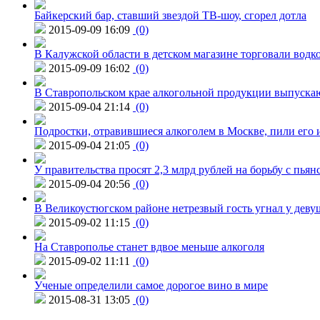
Байкерский бар, ставший звездой ТВ-шоу, сгорел дотла
2015-09-09 16:09
(0)
В Калужской области в детском магазине торговали водк
2015-09-09 16:02
(0)
В Ставропольском крае алкогольной продукции выпуска
2015-09-04 21:14
(0)
Подростки, отравившиеся алкоголем в Москве, пили его и
2015-09-04 21:05
(0)
У правительства просят 2,3 млрд рублей на борьбу с пьян
2015-09-04 20:56
(0)
В Великоустюгском районе нетрезвый гость угнал у дев
2015-09-02 11:15
(0)
На Ставрополье станет вдвое меньше алкоголя
2015-09-02 11:11
(0)
Ученые определили самое дорогое вино в мире
2015-08-31 13:05
(0)