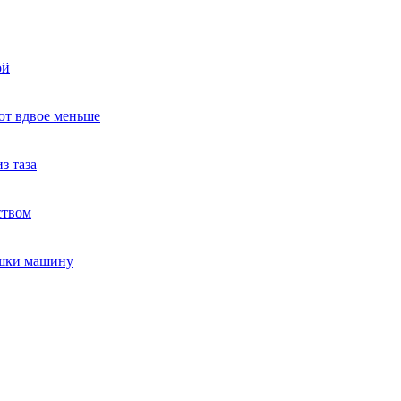
ой
ют вдвое меньше
з таза
ством
ушки машину