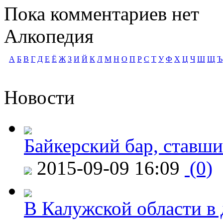
Пока комментариев нет
Алкопедия
А
Б
В
Г
Д
Е
Ё
Ж
З
И
Й
К
Л
М
Н
О
П
Р
С
Т
У
Ф
Х
Ц
Ч
Ш
Щ
Ъ
Новости
Байкерский бар, ставши
2015-09-09 16:09
(0)
В Калужской области в 