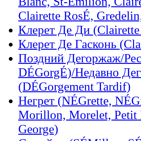
Blanc, St-Emilion, Clair
Clairette RosÉ, Gredeli
Клерет Де Ди (Clairette
Клерет Де Гасконь (Cla
Поздний Дегоржаж/Рес
DÉGorgÉ)/Недавно Дег
(DÉGorgement Tardif)
Негрет (NÉGrette, NÉGr
Morillon, Morelet, Petit
George)