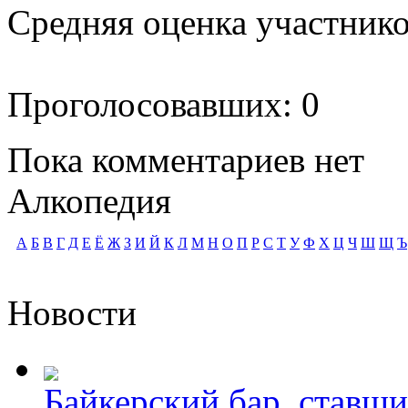
Средняя оценка участников
Проголосовавших: 0
Пока комментариев нет
Алкопедия
А
Б
В
Г
Д
Е
Ё
Ж
З
И
Й
К
Л
М
Н
О
П
Р
С
Т
У
Ф
Х
Ц
Ч
Ш
Щ
Ъ
Новости
Байкерский бар, ставши