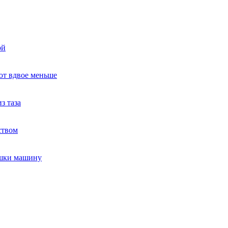
ой
ют вдвое меньше
з таза
ством
ушки машину