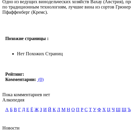
Одно из ведущих винодельческих хозяйств Вахау (Австрия), п
по традиционным технологиям, лучшие вина из сортов Грюнер
Пфаффенберг (Кремс).
Похожие страницы :
Нет Похожих Страниц
Рейтинг:
Комментарии:
(0)
Пока комментариев нет
Алкопедия
А
Б
В
Г
Д
Е
Ё
Ж
З
И
Й
К
Л
М
Н
О
П
Р
С
Т
У
Ф
Х
Ц
Ч
Ш
Щ
Ъ
Новости