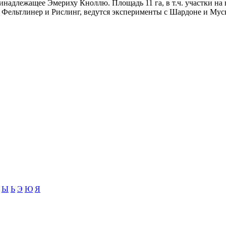
ринадлежащее Эмериху Кноллю. Площадь 11 га, в т.ч. участки н
 Фельтлинер и Рислинг, ведутся эксперименты с Шардоне и Мус
Ы
Ь
Э
Ю
Я