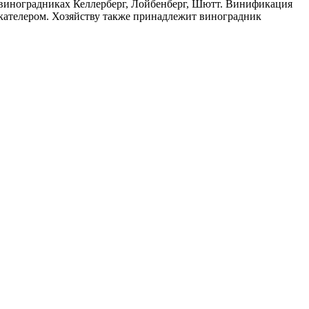
а виноградниках Келлерберг, Лойбенберг, Шютт. Винификация
кателером. Хозяйству также принадлежит виноградник