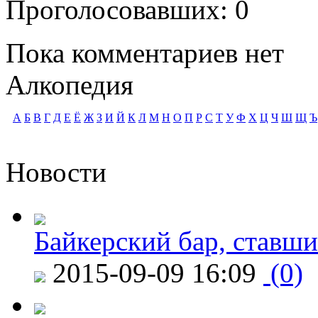
Проголосовавших: 0
Пока комментариев нет
Алкопедия
А
Б
В
Г
Д
Е
Ё
Ж
З
И
Й
К
Л
М
Н
О
П
Р
С
Т
У
Ф
Х
Ц
Ч
Ш
Щ
Ъ
Новости
Байкерский бар, ставши
2015-09-09 16:09
(0)