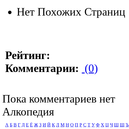
Нет Похожих Страниц
Рейтинг:
Комментарии:
(0)
Пока комментариев нет
Алкопедия
А
Б
В
Г
Д
Е
Ё
Ж
З
И
Й
К
Л
М
Н
О
П
Р
С
Т
У
Ф
Х
Ц
Ч
Ш
Щ
Ъ