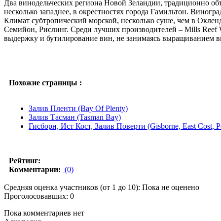
Два винодельческих региона Новой Зеландии, традиционно объ
несколько западнее, в окрестностях города Гамильтон. Виногр
Климат субтропический морской, несколько суше, чем в Окле
Семийон, Рислинг. Среди лучших производителей – Mills Reef Wi
выдержку и бутилирование вин, не занимаясь выращиванием ви
Похожие страницы :
Залив Пленти (Bay Of Plenty)
Залив Тасман (Tasman Bay)
Гисборн, Ист Кост, Залив Поверти (Gisborne, East Cost, P
Рейтинг:
Комментарии:
(0)
Средняя оценка участников (от 1 до 10): Пока не оценено
Проголосовавших: 0
Пока комментариев нет