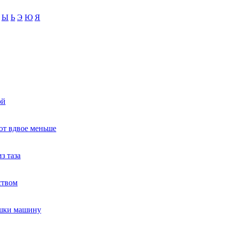
Ы
Ь
Э
Ю
Я
ой
ют вдвое меньше
з таза
ством
ушки машину