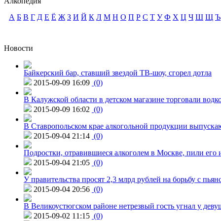
Алкопедия
А
Б
В
Г
Д
Е
Ё
Ж
З
И
Й
К
Л
М
Н
О
П
Р
С
Т
У
Ф
Х
Ц
Ч
Ш
Щ
Ъ
Новости
Байкерский бар, ставший звездой ТВ-шоу, сгорел дотла
2015-09-09 16:09
(0)
В Калужской области в детском магазине торговали водк
2015-09-09 16:02
(0)
В Ставропольском крае алкогольной продукции выпуска
2015-09-04 21:14
(0)
Подростки, отравившиеся алкоголем в Москве, пили его и
2015-09-04 21:05
(0)
У правительства просят 2,3 млрд рублей на борьбу с пьян
2015-09-04 20:56
(0)
В Великоустюгском районе нетрезвый гость угнал у дев
2015-09-02 11:15
(0)