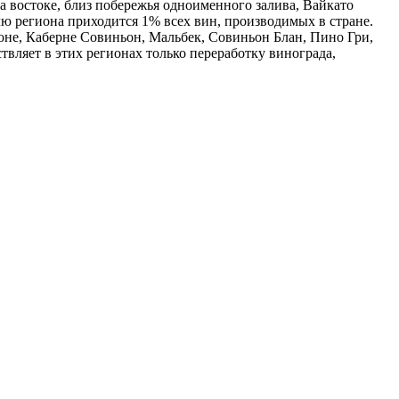
 востоке, близ побережья одноименного залива, Вайкато
олю региона приходится 1% всех вин, производимых в стране.
не, Каберне Совиньон, Мальбек, Совиньон Блан, Пино Гри,
ствляет в этих регионах только переработку винограда,