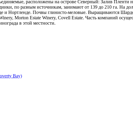
единяемые, расположены на острове Северный: Залив Пленти на
адники, по разным источникам, занимают от 139 до 210 га. На д
нде и Нортленде. Почвы глинисто-меловые. Выращиваются Шардо
nery, Morton Estate Winery, Covell Estate. Часть компаний осуще
нограда в этой местности.
overty Bay)