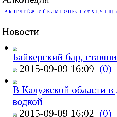
А
Б
В
Г
Д
Е
Ё
Ж
З
И
Й
К
Л
М
Н
О
П
Р
С
Т
У
Ф
Х
Ц
Ч
Ш
Щ
Ъ
Новости
Байкерский бар, ставши
2015-09-09 16:09
(0)
В Калужской области в 
водкой
2015-09-09 16:02
(0)