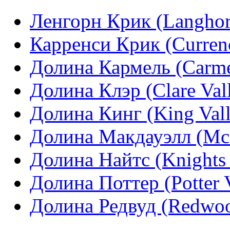
Ленгорн Крик (Langhor
Карренси Крик (Curren
Долина Кармель (Carme
Долина Клэр (Clare Val
Долина Кинг (King Vall
Долина Макдауэлл (Mcd
Долина Найтс (Knights 
Долина Поттер (Potter V
Долина Редвуд (Redwoo