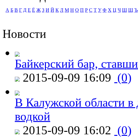
А
Б
В
Г
Д
Е
Ё
Ж
З
И
Й
К
Л
М
Н
О
П
Р
С
Т
У
Ф
Х
Ц
Ч
Ш
Щ
Ъ
Новости
Байкерский бар, ставши
2015-09-09 16:09
(0)
В Калужской области в 
водкой
2015-09-09 16:02
(0)