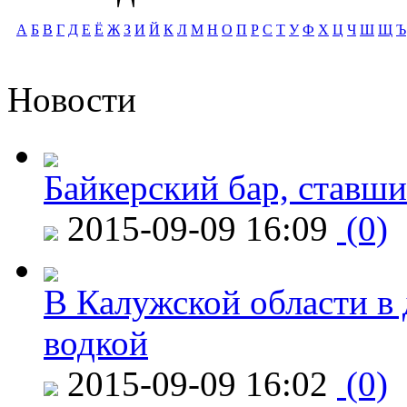
А
Б
В
Г
Д
Е
Ё
Ж
З
И
Й
К
Л
М
Н
О
П
Р
С
Т
У
Ф
Х
Ц
Ч
Ш
Щ
Ъ
Новости
Байкерский бар, ставши
2015-09-09 16:09
(0)
В Калужской области в 
водкой
2015-09-09 16:02
(0)