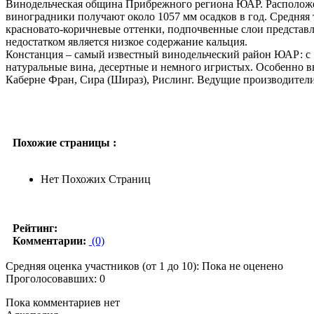
Винодельческая община Прибрежного региона ЮАР. Расположена
виноградники получают около 1057 мм осадков в год. Средняя
красновато-коричневые оттенки, подпочвенные слои представ
недостатком является низкое содержание кальция.
Констанция – самый известный винодельческий район ЮАР: с 17
натуральные вина, десертные и немного игристых. Особенно в
Каберне Фран, Сира (Шираз), Рислинг. Ведущие производители – Kl
Похожие страницы :
Нет Похожих Страниц
Рейтинг:
Комментарии:
(0)
Средняя оценка участников (от 1 до 10): Пока не оценено
Проголосовавших: 0
Пока комментариев нет