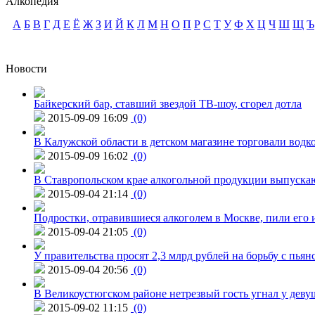
Алкопедия
А
Б
В
Г
Д
Е
Ё
Ж
З
И
Й
К
Л
М
Н
О
П
Р
С
Т
У
Ф
Х
Ц
Ч
Ш
Щ
Ъ
Новости
Байкерский бар, ставший звездой ТВ-шоу, сгорел дотла
2015-09-09 16:09
(0)
В Калужской области в детском магазине торговали водк
2015-09-09 16:02
(0)
В Ставропольском крае алкогольной продукции выпуска
2015-09-04 21:14
(0)
Подростки, отравившиеся алкоголем в Москве, пили его и
2015-09-04 21:05
(0)
У правительства просят 2,3 млрд рублей на борьбу с пьян
2015-09-04 20:56
(0)
В Великоустюгском районе нетрезвый гость угнал у дев
2015-09-02 11:15
(0)