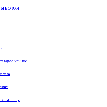
Ы
Ь
Э
Ю
Я
ой
ют вдвое меньше
з таза
ством
ушки машину