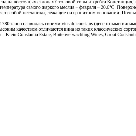
 на восточных склонах Столовой горы и хребта Констанция, в 
 температура самого жаркого месяца – февраля – 20,6°С. Повер
ляют собой песчаники, лежащие на гранитном основании. Почв
80 г. она славилась своими vins de constans (десертными винам
ысоким качеством отличаются вина из таких классических сорто
ein Constantia Estate, Buitenverwachting Wines, Groot Constantia