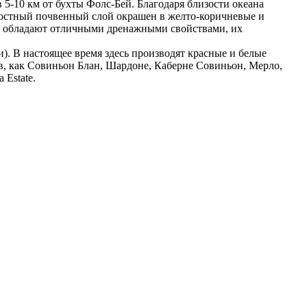
5-10 км от бухты Фолс-Бей. Благодаря близости океана
хностный почвенный слой окрашен в желто-коричневые и
ы обладают отличными дренажными свойствами, их
и). В настоящее время здесь производят красные и белые
в, как Совиньон Блан, Шардоне, Каберне Совиньон, Мерло,
 Estate.