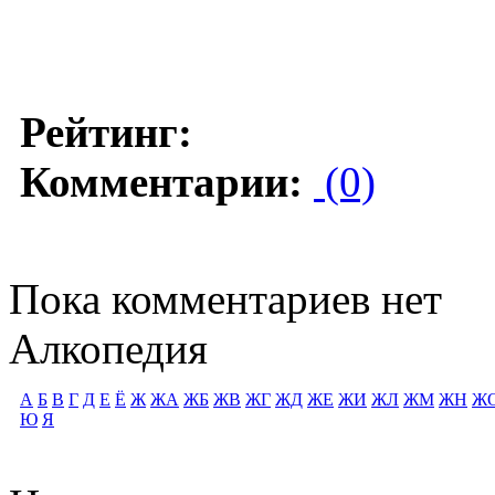
Рейтинг:
Комментарии:
(0)
Пока комментариев нет
Алкопедия
А
Б
В
Г
Д
Е
Ё
Ж
ЖА
ЖБ
ЖВ
ЖГ
ЖД
ЖЕ
ЖИ
ЖЛ
ЖМ
ЖН
Ж
Ю
Я