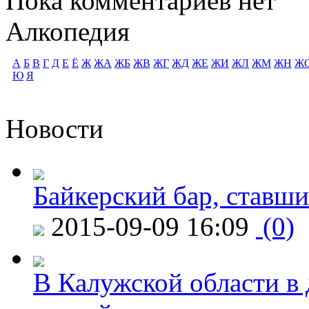
Пока комментариев нет
Алкопедия
А
Б
В
Г
Д
Е
Ё
Ж
ЖА
ЖБ
ЖВ
ЖГ
ЖД
ЖЕ
ЖИ
ЖЛ
ЖМ
ЖН
Ж
Ю
Я
Новости
Байкерский бар, ставши
2015-09-09 16:09
(0)
В Калужской области в 