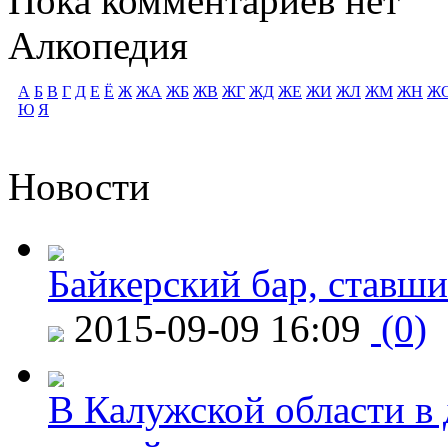
Пока комментариев нет
Алкопедия
А
Б
В
Г
Д
Е
Ё
Ж
ЖА
ЖБ
ЖВ
ЖГ
ЖД
ЖЕ
ЖИ
ЖЛ
ЖМ
ЖН
Ж
Ю
Я
Новости
Байкерский бар, ставши
2015-09-09 16:09
(0)
В Калужской области в 