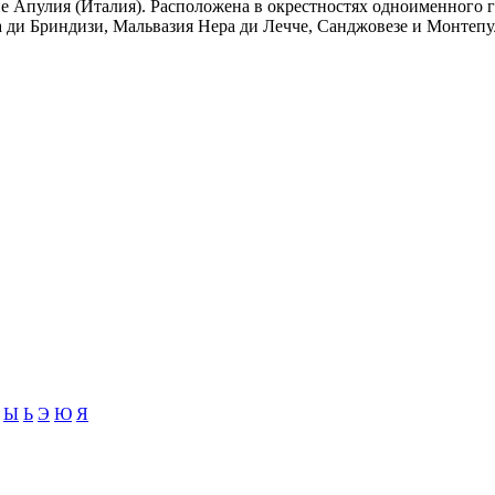
е Апулия (Италия). Расположена в окрестностях одноименного г
 ди Бриндизи, Мальвазия Нера ди Лечче, Санджовезе и Монтепул
Ы
Ь
Э
Ю
Я