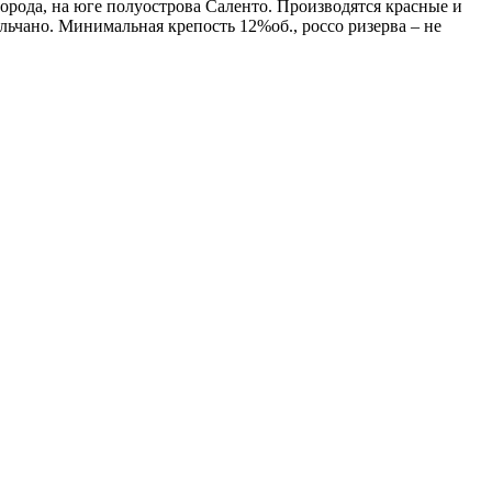
орода, на юге полуострова Саленто. Производятся красные и
ьчано. Минимальная крепость 12%об., россо ризерва – не