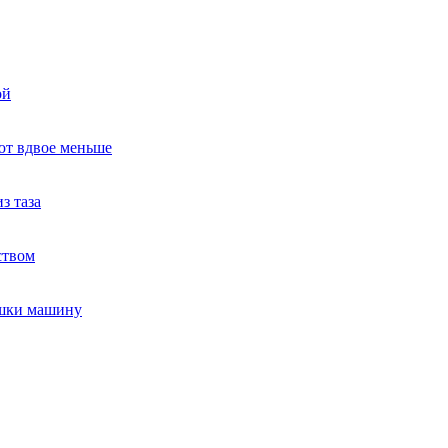
ой
ют вдвое меньше
з таза
ством
ушки машину