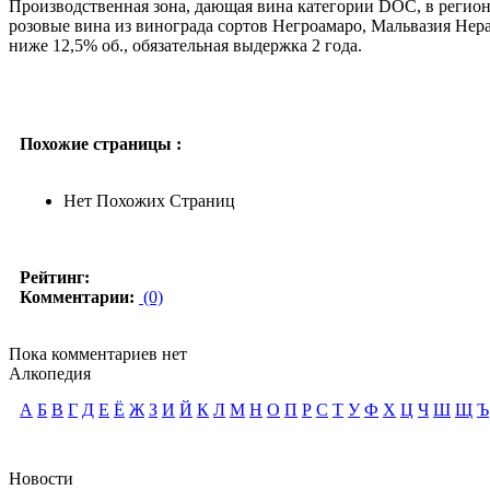
Производственная зона, дающая вина категории DOC, в регион
розовые вина из винограда сортов Негроамаро, Мальвазия Нера
ниже 12,5% об., обязательная выдержка 2 года.
Похожие страницы :
Нет Похожих Страниц
Рейтинг:
Комментарии:
(0)
Пока комментариев нет
Алкопедия
А
Б
В
Г
Д
Е
Ё
Ж
З
И
Й
К
Л
М
Н
О
П
Р
С
Т
У
Ф
Х
Ц
Ч
Ш
Щ
Ъ
Новости