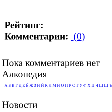
Рейтинг:
Комментарии:
(0)
Пока комментариев нет
Алкопедия
А
Б
В
Г
Д
Е
Ё
Ж
З
И
Й
К
Л
М
Н
О
П
Р
С
Т
У
Ф
Х
Ц
Ч
Ш
Щ
Ъ
Новости