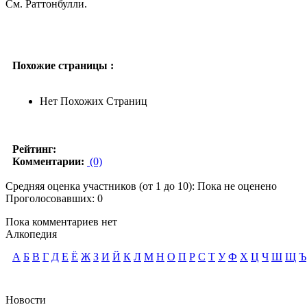
См. Раттонбулли.
Похожие страницы :
Нет Похожих Страниц
Рейтинг:
Комментарии:
(0)
Средняя оценка участников (от 1 до 10): Пока не оценено
Проголосовавших: 0
Пока комментариев нет
Алкопедия
А
Б
В
Г
Д
Е
Ё
Ж
З
И
Й
К
Л
М
Н
О
П
Р
С
Т
У
Ф
Х
Ц
Ч
Ш
Щ
Ъ
Новости