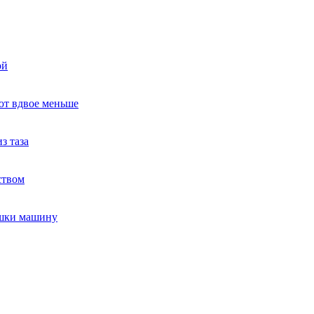
ой
ют вдвое меньше
з таза
ством
ушки машину