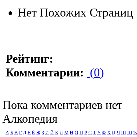
Нет Похожих Страниц
Рейтинг:
Комментарии:
(0)
Пока комментариев нет
Алкопедия
А
Б
В
Г
Д
Е
Ё
Ж
З
И
Й
К
Л
М
Н
О
П
Р
С
Т
У
Ф
Х
Ц
Ч
Ш
Щ
Ъ