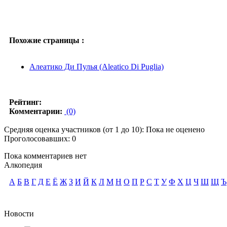
Похожие страницы :
Алеатико Ди Пулья (Aleatico Di Puglia)
Рейтинг:
Комментарии:
(0)
Средняя оценка участников (от 1 до 10): Пока не оценено
Проголосовавших: 0
Пока комментариев нет
Алкопедия
А
Б
В
Г
Д
Е
Ё
Ж
З
И
Й
К
Л
М
Н
О
П
Р
С
Т
У
Ф
Х
Ц
Ч
Ш
Щ
Ъ
Новости