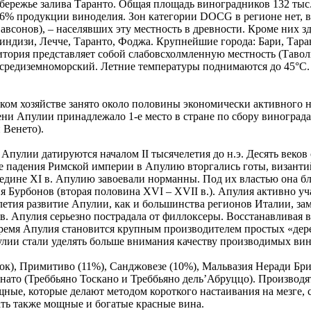
ежье залива Таранто. Общая площадь виноградников 132 тыс. г
6% продукции виноделия. Зон категории DOCG в регионе нет, в
авсонов), – населявших эту местность в древности. Кроме них з
риндизи, Лечче, Таранто, Фоджа. Крупнейшие города: Бари, Тара
ритория представляет собой слабовсхолмленную местность (Тавол
 средиземноморский. Летние температуры поднимаются до 45°С. 
ком хозяйстве занято около половины экономически активного н
ни Апулии принадлежало 1-е место в стране по сбору винограда 
 Венето).
пулии датируются началом II тысячелетия до н.э. Десять веков 
сле падения Римской империи в Апулию вторгались готы, визант
дине XI в. Апулию завоевали норманны. Под их властью она бла
урбонов (вторая половина XVI – XVII в.). Апулия активно учас
етия развитие Апулии, как и большинства регионов Италии, зам
в. Апулия серьезно пострадала от филлоксеры. Восстанавливая 
ремя Апулия становится крупным производителем простых «дере
улии стали уделять больше внимания качеству производимых вин
ок), Примитиво (11%), Санджовезе (10%), Мальвазия Неради Бри
ато (Треббьяно Тоскано и Треббьяно дель’Абруццо). Производят
щные, которые делают методом короткого настаивания на мезге, 
ть также мощные и богатые красные вина.