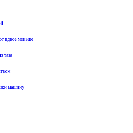
ой
ют вдвое меньше
з таза
ством
ушки машину