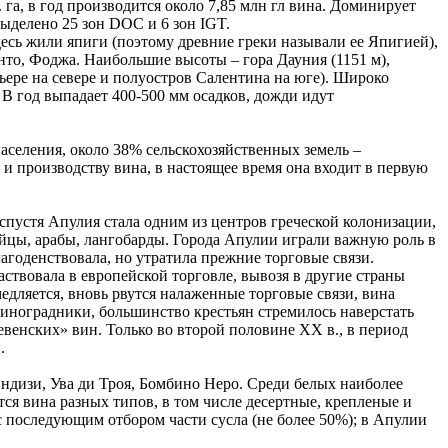
а, в год производится около 7,85 млн гл вина. Доминирует
ыделено 25 зон DOC и 6 зон IGT.
десь жили япиги (поэтому древние греки называли ее Япигией),
нто, Фоджа. Наибольшие высоты – гора Дауния (1151 м),
ьере на севере и полуостров Салентина на юге). Широко
В год выпадает 400-500 мм осадков, дожди идут
аселения, около 38% сельскохозяйственных земель –
и производству вина, в настоящее время она входит в первую
спустя Апулия стала одним из центров греческой колонизации,
ийцы, арабы, лангобарды. Города Апулии играли важную роль в
годенствовала, но утратила прежние торговые связи.
твовала в европейской торговле, вывозя в другие страны
едляется, вновь рвутся налаженные торговые связи, вина
виноградники, большинство крестьян стремилось наверстать
венских» вин. Только во второй половине XX в., в период
.
ндизи, Ува ди Троя, Бомбино Неро. Среди белых наиболее
ся вина разных типов, в том числе десертные, крепленые и
с последующим отбором части сусла (не более 50%); в Апулии