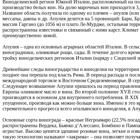
Винодельческий регион Южной Италии, расположенный на побер
производство белых вин. На долю марочных вин приходится 3,
Название область получила по одному из племен – апулов (или 
мессапы, давны и др. Апулия делится на 5 провинций: Бари, Б
массив Гаргано (до 1056 м) и плато Ле-Мурдже, остальная тер
распространены известняки и связанный с ними карст. Климат
преимущественно зимой.
Апулия – одна из основных аграрных областей Италии. В сельс
виноградники, оливковые рощи, сады. В течение долгого време
тройку винодельческих регионов Италии (наряду с Сицилией и
Древнейшие следы виноградарства и виноделия на территории А
позднее она перешла под власть Рима. В период распада и по
международной торговле в Восточном Средиземноморье. В сере
Следующее возвышение Апулии пришлось на период правления Б
Европы оливковое масло и вина. Во второй половине XVII стол
производятся в основном для внутреннего потребления. В XIX 
упущенное, производя как можно больше вина. Именно в это в
стремительного прогресса всего итальянского виноделия, в Ап
Основные сорта винограда – красные Негроамаро (22,5% посад
распространены Вердека, Бьянко д’Алессано, Бомбино и Пампан
игристые. Высоко ценятся здешние розовые вина, легкие и изя
такую технологию называют «лакрима» – она позволяет получа