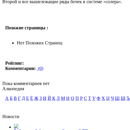
Второй и все вышележащие ряды бочек в системе «солера».
Похожие страницы :
Нет Похожих Страниц
Рейтинг:
Комментарии:
(0)
Пока комментариев нет
Алкопедия
А
Б
В
Г
Д
Е
Ё
Ж
З
И
Й
К
Л
М
Н
О
П
Р
С
Т
У
Ф
Х
Ц
Ч
Ш
Щ
Ъ
Новости