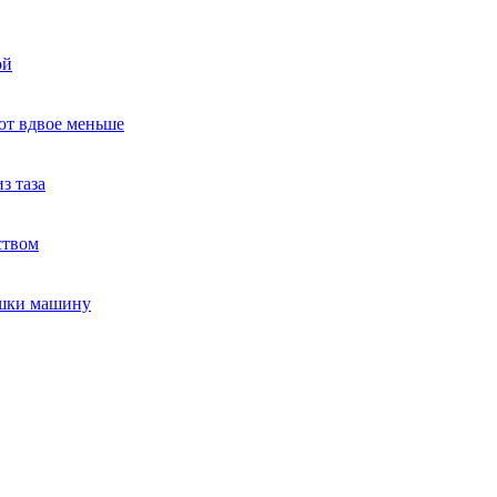
ой
ют вдвое меньше
з таза
ством
ушки машину