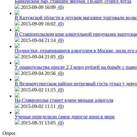
Байкерский бар, ставший звездой ТВ-шоу, сгорел дотла
2015-09-09 16:09
(0)
В Калужской области в детском магазине торговали водк
2015-09-09 16:02
(0)
В Ставропольском крае алкогольной продукции выпуска
2015-09-04 21:14
(0)
Подростки, отравившиеся алкоголем в Москве, пили его и
2015-09-04 21:05
(0)
У правительства просят 2,3 млрд рублей на борьбу с пьян
2015-09-04 20:56
(0)
В Великоустюгском районе нетрезвый гость угнал у дев
2015-09-02 11:15
(0)
На Ставрополье станет вдвое меньше алкоголя
2015-09-02 11:11
(0)
Ученые определили самое дорогое вино в мире
2015-08-31 13:05
(0)
Опрос