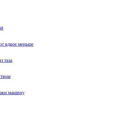
ой
ют вдвое меньше
з таза
ством
ушки машину