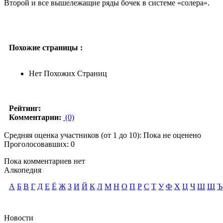
Второй и все вышележащие ряды бочек в системе «солера».
Похожие страницы :
Нет Похожих Страниц
Рейтинг:
Комментарии:
(0)
Средняя оценка участников (от 1 до 10): Пока не оценено
Проголосовавших: 0
Пока комментариев нет
Алкопедия
А
Б
В
Г
Д
Е
Ё
Ж
З
И
Й
К
Л
М
Н
О
П
Р
С
Т
У
Ф
Х
Ц
Ч
Ш
Щ
Ъ
Новости