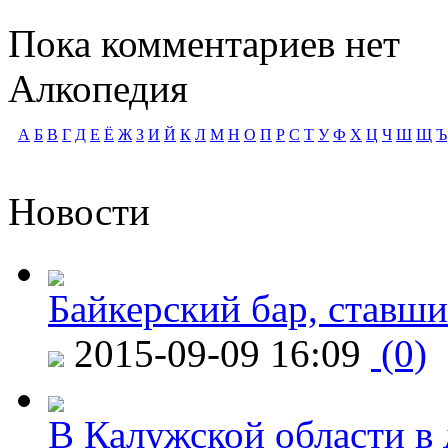
Пока комментариев нет
Алкопедия
А
Б
В
Г
Д
Е
Ё
Ж
З
И
Й
К
Л
М
Н
О
П
Р
С
Т
У
Ф
Х
Ц
Ч
Ш
Щ
Ъ
Новости
Байкерский бар, ставши
2015-09-09 16:09
(0)
В Калужской области в 