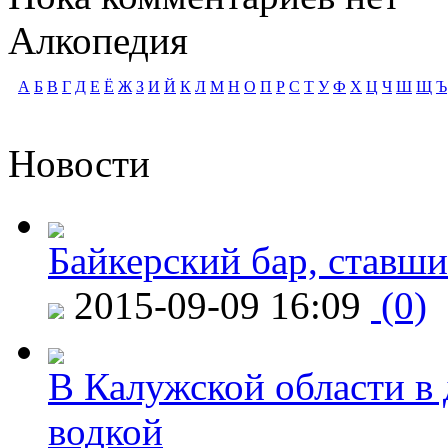
Алкопедия
А
Б
В
Г
Д
Е
Ё
Ж
З
И
Й
К
Л
М
Н
О
П
Р
С
Т
У
Ф
Х
Ц
Ч
Ш
Щ
Ъ
Новости
Байкерский бар, ставши
2015-09-09 16:09
(0)
В Калужской области в 
водкой