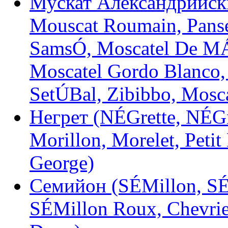
Мускат Александрийски
Mouscat Roumain, Pans
SamsÓ, Moscatel De MÁ
Moscatel Gordo Blanco,
SetÚBal, Zibibbo, Mosca
Негрет (NÉGrette, NÉGr
Morillon, Morelet, Petit
George)
Семийон (SÉMillon, SÉ
SÉMillon Roux, Chevrie