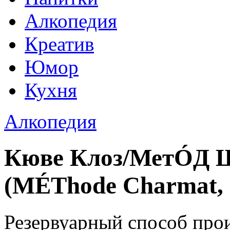
Алкопедия
Креатив
Юмор
Кухня
Алкопедия
Кюве Клоз/МетÓД 
(MÉThode Charmat, C
Резервуарный способ прои