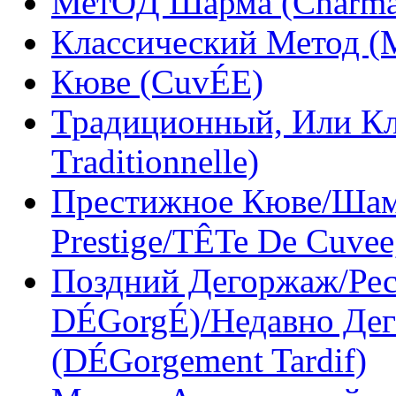
МетÓД Шарма (Charma
Классический Метод (
Кюве (CuvÉE)
Традиционный, Или Кл
Traditionnelle)
Престижное Кюве/Шам
Prestige/TÊTe De Cuvee
Поздний Дегоржаж/Рес
DÉGorgÉ)/Недавно Дег
(DÉGorgement Tardif)