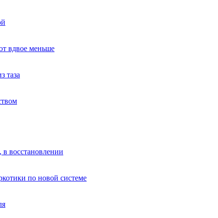
ой
ют вдвое меньше
з таза
ством
, в восстановлении
аркотики по новой системе
ля