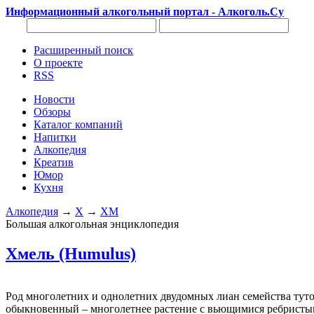
Информационный алкогольный портал - Алкоголь.Су
Расширенный поиск
О проекте
RSS
Новости
Обзоры
Каталог компаний
Напитки
Алкопедия
Креатив
Юмор
Кухня
Алкопедия
→
Х
→
ХМ
Большая алкогольная энциклопедия
Хмель (Humulus)
Род многолетних и однолетних двудомных лиан семейства тутов
обыкновенный – многолетнее растение с вьющимися ребристым