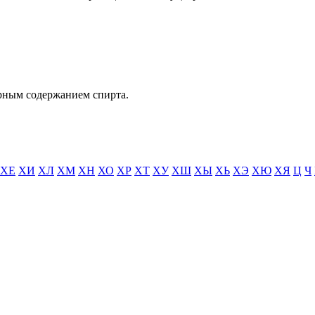
рным содержанием спирта.
ХЕ
ХИ
ХЛ
ХМ
ХН
ХО
ХР
ХТ
ХУ
ХШ
ХЫ
ХЬ
ХЭ
ХЮ
ХЯ
Ц
Ч