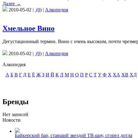
Далее →
2010-05-02 |
(0)
|
Алкопедия
Хмельное Вино
Дегустационный термин. Вино с очень высоким, почти чрезме
2010-05-02 |
(0)
|
Алкопедия
Алкопедия
А
Б
В
Г
Д
Е
Ё
Ж
З
И
Й
К
Л
М
Н
О
П
Р
С
Т
У
Ф
Х
ХА
ХВ
ХД
Бренды
Нет записей
Новости
Байкерский бар, ставший звездой ТВ-шоу, сгорел дотла