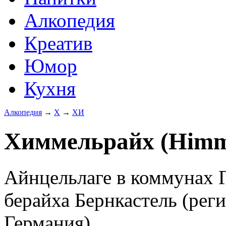
Алкопедия
Креатив
Юмор
Кухня
Алкопедия
→
Х
→
ХИ
Химмельрайх (Himme
Айнцельлаге в коммунах 
берайха Бернкастель (рег
Германия).