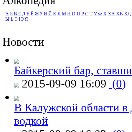
Алкопедия
А
Б
В
Г
Д
Е
Ё
Ж
З
И
Й
К
Л
М
Н
О
П
Р
С
Т
У
Ф
Х
ХА
ХВ
ХД
Ы
Ь
Э
Ю
Я
Новости
Байкерский бар, ставши
2015-09-09 16:09
(0)
В Калужской области в 
водкой