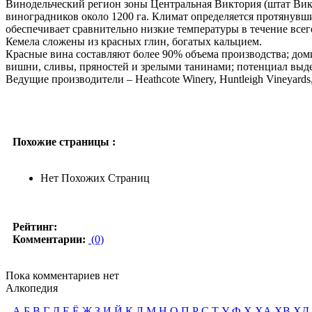
Винодельческий регион зоны Центральная Виктория (штат Викт
виноградников около 1200 га. Климат определяется протянувш
обеспечивает сравнительно низкие температуры в течение все
Кемела сложены из красных глин, богатых кальцием.
Красные вина составляют более 90% объема производства; до
вишни, сливы, пряностей и зрелыми танинами; потенциал выдерж
Ведущие производители – Heathcote Winery, Huntleigh Vineyards, 
Похожие страницы :
Нет Похожих Страниц
Рейтинг:
Комментарии:
(0)
Пока комментариев нет
Алкопедия
А
Б
В
Г
Д
Е
Ё
Ж
З
И
Й
К
Л
М
Н
О
П
Р
С
Т
У
Ф
Х
ХА
ХВ
ХД