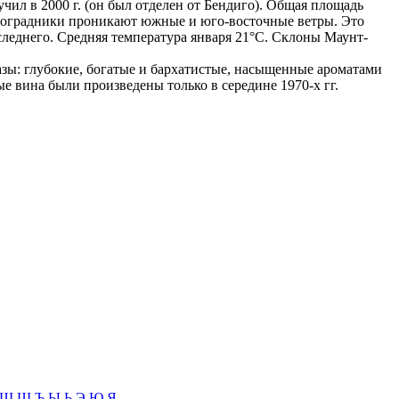
ил в 2000 г. (он был отделен от Бендиго). Общая площадь
виноградники проникают южные и юго-восточные ветры. Это
следнего. Средняя температура января 21°С. Склоны Маунт-
зы: глубокие, богатые и бархатистые, насыщенные ароматами
е вина были произведены только в середине 1970-х гг.
Ш
Щ
Ъ
Ы
Ь
Э
Ю
Я