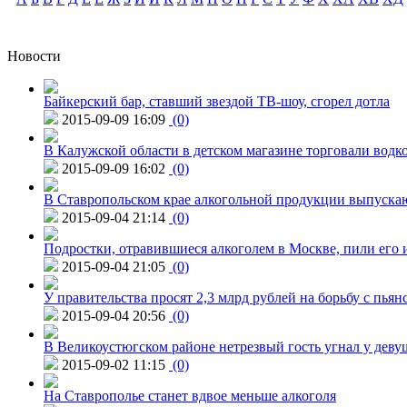
Новости
Байкерский бар, ставший звездой ТВ-шоу, сгорел дотла
2015-09-09 16:09
(0)
В Калужской области в детском магазине торговали водк
2015-09-09 16:02
(0)
В Ставропольском крае алкогольной продукции выпуска
2015-09-04 21:14
(0)
Подростки, отравившиеся алкоголем в Москве, пили его и
2015-09-04 21:05
(0)
У правительства просят 2,3 млрд рублей на борьбу с пьян
2015-09-04 20:56
(0)
В Великоустюгском районе нетрезвый гость угнал у дев
2015-09-02 11:15
(0)
На Ставрополье станет вдвое меньше алкоголя