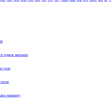
ой
ют вдвое меньше
з таза
ством
ушки машину