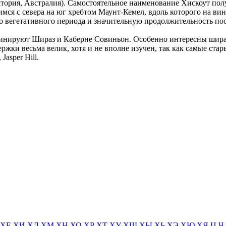
ория, Австралия). Самостоятельное наименование Хискоут получ
имся с севера на юг хребтом Маунт-Кемел, вдоль которого на 
го вегетативного периода и значительную продолжительность по
минируют Шираз и Каберне Совиньон. Особенно интересны шира
ки весьма велик, хотя и не вполне изучен, так как самые стары
Jasper Hill.
ХЕ
ХИ
ХЛ
ХМ
ХН
ХО
ХР
ХТ
ХУ
ХШ
ХЫ
ХЬ
ХЭ
ХЮ
ХЯ
Ц
Ч