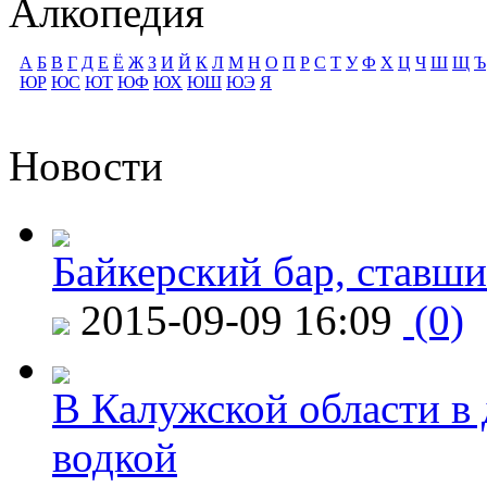
Алкопедия
А
Б
В
Г
Д
Е
Ё
Ж
З
И
Й
К
Л
М
Н
О
П
Р
С
Т
У
Ф
Х
Ц
Ч
Ш
Щ
Ъ
ЮР
ЮС
ЮТ
ЮФ
ЮХ
ЮШ
ЮЭ
Я
Новости
Байкерский бар, ставши
2015-09-09 16:09
(0)
В Калужской области в 
водкой