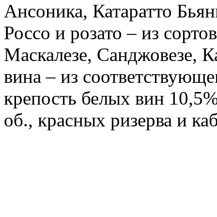
Ансоника, Катаратто Бья
Россо и розато – из сорто
Маскалезе, Санджовезе, 
вина – из соответствующе
крепость белых вин 10,5%
об., красных ризерва и ка