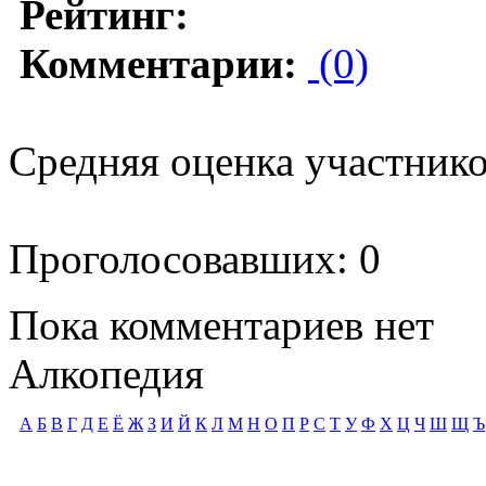
Рейтинг:
Комментарии:
(0)
Средняя оценка участников
Проголосовавших: 0
Пока комментариев нет
Алкопедия
А
Б
В
Г
Д
Е
Ё
Ж
З
И
Й
К
Л
М
Н
О
П
Р
С
Т
У
Ф
Х
Ц
Ч
Ш
Щ
Ъ