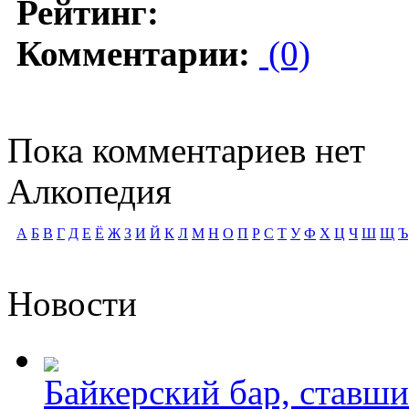
Рейтинг:
Комментарии:
(0)
Пока комментариев нет
Алкопедия
А
Б
В
Г
Д
Е
Ё
Ж
З
И
Й
К
Л
М
Н
О
П
Р
С
Т
У
Ф
Х
Ц
Ч
Ш
Щ
Ъ
Новости
Байкерский бар, ставши