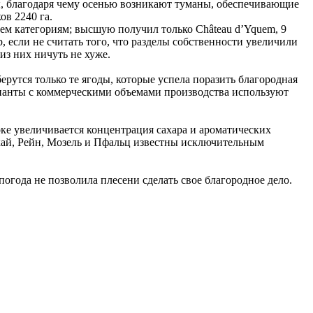
ы, благодаря чему осенью возникают туманы, обеспечивающие
в 2240 га.
рем категориям; высшую получил только Château d’Yquem, 9
р, если не считать того, что разделы собственности увеличили
 из них ничуть не хуже.
рутся только те ягоды, которые успела поразить благородная
ианты с коммерческими объемами производства используют
соке увеличивается концентрация сахара и ароматических
кай, Рейн, Мозель и Пфальц известны исключительным
огода не позволила плесени сделать свое благородное дело.