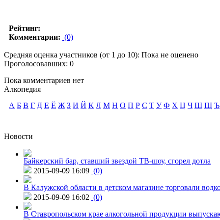
Рейтинг:
Комментарии:
(0)
Средняя оценка участников (от 1 до 10): Пока не оценено
Проголосовавших: 0
Пока комментариев нет
Алкопедия
А
Б
В
Г
Д
Е
Ё
Ж
З
И
Й
К
Л
М
Н
О
П
Р
С
Т
У
Ф
Х
Ц
Ч
Ш
Щ
Ъ
Новости
Байкерский бар, ставший звездой ТВ-шоу, сгорел дотла
2015-09-09 16:09
(0)
В Калужской области в детском магазине торговали водк
2015-09-09 16:02
(0)
В Ставропольском крае алкогольной продукции выпуска