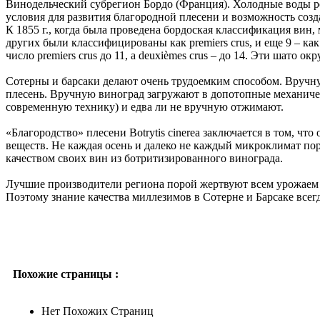
Винодельческий субрегион Бордо (Франция). Холодные воды р
условия для развития благородной плесени и возможность соз
К 1855 г., когда была проведена бордоская классификация вин,
других были классифицированы как premiers crus, и еще 9 – как
число premiers crus до 11, а deuxièmes crus – до 14. Эти шато 
Сотерны и барсаки делают очень трудоемким способом. Вручную
плесень. Вручную виноград загружают в допотопные механиче
современную технику) и едва ли не вручную отжимают.
«Благородство» плесени Botrytis cinerea заключается в том, чт
веществ. Не каждая осень и далеко не каждый микроклимат по
качеством своих вин из ботритизированного винограда.
Лучшие производители региона порой жертвуют всем урожаем ил
Поэтому знание качества миллезимов в Сотерне и Барсаке всег
Похожие страницы :
Нет Похожих Страниц