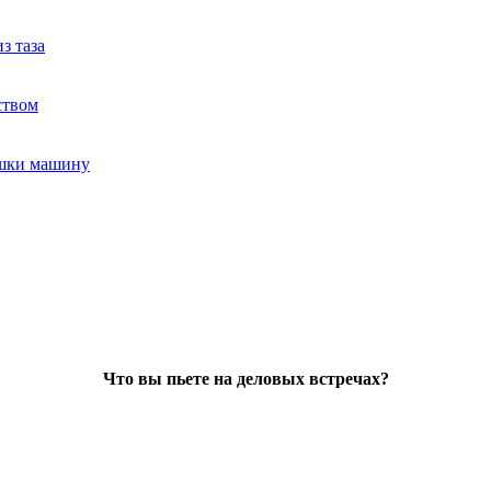
з таза
ством
ушки машину
Что вы пьете на деловых встречах?