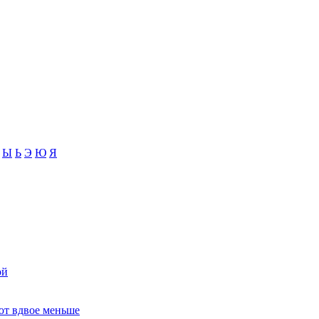
Ы
Ь
Э
Ю
Я
ой
ют вдвое меньше