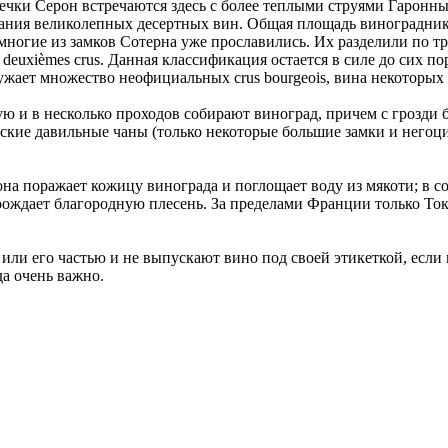
ечки Серон встречаются здесь с более теплыми струями Гаронн
дания великолепных десертных вин. Общая площадь винограднико
 многие из замков Сотерна уже прославились. Их разделили по т
 deuxièmes crus. Данная классификация остается в силе до сих по
окружает множество неофициальных crus bourgeois, вина некоторых
 и в несколько проходов собирают виноград, причем с грозди бе
ские давильные чаны (только некоторые большие замки и негоц
о она поражает кожицу винограда и поглощает воду из мякоти; в 
рождает благородную плесень. За пределами Франции только То
и его частью и не выпускают вино под своей этикеткой, если п
да очень важно.