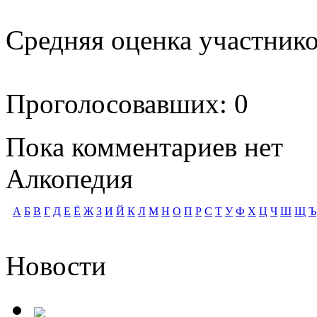
Средняя оценка участников
Проголосовавших: 0
Пока комментариев нет
Алкопедия
А
Б
В
Г
Д
Е
Ё
Ж
З
И
Й
К
Л
М
Н
О
П
Р
С
Т
У
Ф
Х
Ц
Ч
Ш
Щ
Ъ
Новости