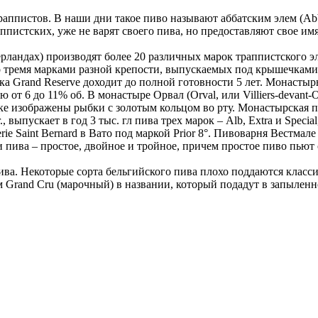
аппистов. В наши дни такое пиво называют аббатским элем (Abba
ппистских, уже не варят своего пива, но предоставляют свое им
рландах) производят более 20 различных марок траппистского эл
 тремя марками разной крепости, выпускаемых под крышечками ра
ка Grand Reserve доходит до полной готовности 5 лет. Монастырь
от 6 до 11% об. В монастыре Орвал (Orval, или Villiers-devant
ке изображены рыбки с золотым кольцом во рту. Монастырская пи
., выпускает в год 3 тыс. гл пива трех марок – Alb, Extra и Spec
 Saint Bernard в Вато под маркой Prior 8°. Пивоварня Вестмале 
 пива – простое, двойное и тройное, причем простое пиво пьют 
ива. Некоторые сорта бельгийского пива плохо поддаются класс
 Grand Cru (марочный) в названии, который подадут в запыленно