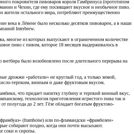
арного покровителя пивоваров короля Гамбринуса (прототипом
ермании и Чехии, где ему посвящают вкусное и необычное пиво.
 и жители остального мира, потребляют преимущественно
дние века в Лёвене было несколько десятков пивоварен, а в наши
паний Interbrew.
ва, многие из которых выпускают в ограниченном количестве
ховое пиво с пивом, которое 18 месяцев выдерживалось в
о витбира было возобновлено после длительного перерыва на
ые дрожжи «работали» не круглый год, а только зимой,
исло-терпким, винным и даже фруктовым вкусом.
ламбики, что придает напитку глубину и терпкий винный вкус,
ампанскому, технология приготовления игристого пива так и
от полугода до 2 лет. Гёзе обладает богатым фруктово-
рамбуаз» (framboise) или по-фламандски «фрамбозен»
орые собирают поздно, когда они почти высыхают.
же соки и сиропы.