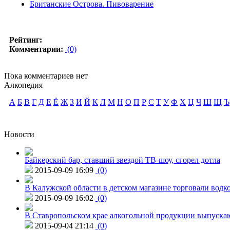
Британские Острова. Пивоварение
Рейтинг:
Комментарии:
(0)
Пока комментариев нет
Алкопедия
А
Б
В
Г
Д
Е
Ё
Ж
З
И
Й
К
Л
М
Н
О
П
Р
С
Т
У
Ф
Х
Ц
Ч
Ш
Щ
Ъ
Новости
Байкерский бар, ставший звездой ТВ-шоу, сгорел дотла
2015-09-09 16:09
(0)
В Калужской области в детском магазине торговали водк
2015-09-09 16:02
(0)
В Ставропольском крае алкогольной продукции выпуска
2015-09-04 21:14
(0)