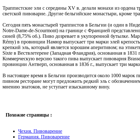
Траппистские эли с середины XV в. делали монахи из ордена тр
светской пивоварне. Другие бельгийские монастыри, кроме тра
Сегодня пять монастырей траппистов в Бельгии (и один в Ниде
Notre-Dame-de-Scourmont) на границе с Францией представлено
синей (8,75% об.). Пиво дозревает в укупоренной бутылке. Мар
Rémy) в провинции Намюр выпускает три марки элей крепостью 
крепкий эль, который является хорошим аперитивом; на этикет
Sixte в Вествлетерене (Западная Фландрия), основанная в 1831 г
Коммерческую версию такого пива выпускает пивоварня Brasserie
провинции Антверп, основанная в 1836 г., выпускает три марки
В настоящее время в Бельгии производится около 1000 марок п
пивном ресторане могут предложить редкий эль с обозначением
мнению знатоков, не уступает изысканному вину.
Похожие страницы :
Чехия. Пивоварение
Германия. Пивоварение