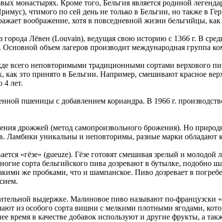
овых монастырях. Кроме того, Бельгия является родиной легенд
римус), чтимого по сей день не только в Бельгии, но также в Г
ажает воображение, хотя в повседневной жизни бельгийцы, как
из города Лёвен (Louvain), ведущая свою историю с 1366 г. В сре
 Основной объем лагеров производит международная группа ком
ежде всего неповторимыми традиционными сортами верхового пи
к, как это принято в Бельгии. Например, смешивают красное вер
 4 лет.
енной пшеницы с добавлением кориандра. В 1966 г. производств
ления дрожжей (метод самопроизвольного брожения). Но природн
. Ламбики уникальны и неповторимы, разные марки обладают к
ется «гёзе» (gueuze). Гёзе готовят смешивая зрелый и молодой 
ногие сорта бельгийского пива дозревают в бутылке, подобно ш
акими же пробками, что и шампанское. Пиво дозревает в погребе 
сием.
лительной выдержке. Малиновое пиво называют по-французски «ф
делают из особого сорта вишни с мелкими плотными ягодами, кот
е время в качестве добавок используют и другие фрукты, а так