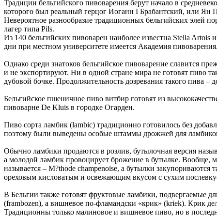
Традиции бельгийского пивоварения берут начало в средневек
которого был реальный герцог Иоганн I Брабантский, или Ян П
Невероятное разнообразие традиционных бельгийских элей пор
лагер типа Pils.
Из 140 бельгийских пивоварен наиболее известна Stella Artois 
дни при местном университете имеется Академия пивоварения.
Однако среди знатоков бельгийское пивоварение славится пр
и не экспортируют. Ни в одной стране мира не готовят пиво та
дубовой бочке. Продолжительность дозревания такого пива – до
Бельгийское пшеничное пиво витбир готовят из высококачеств
пивоварне De Kluis в городке Огарден.
Пиво сорта ламбик (lambic) традиционно готовилось без добав
поэтому были выведены особые штаммы дрожжей для ламбиков
Обычно ламбики продаются в розлив, бутылочная версия называ
а молодой ламбик провоцирует брожение в бутылке. Вообще, м
называется – M?thode champenoise, а бутылки закупориваются т
ореховым кисловатым и освежающим вкусом с сухим послевку
В Бельгии также готовят фруктовые ламбики, подвергаемые д
(frambozen), а вишневое по-фламандски «крик» (kriek). Крик 
Традиционны только малиновое и вишневое пиво, но в последне