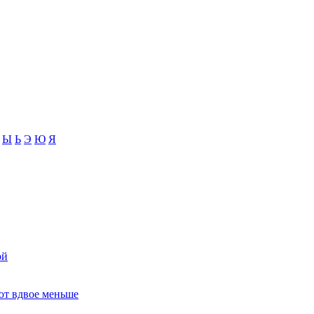
Ы
Ь
Э
Ю
Я
ой
ют вдвое меньше