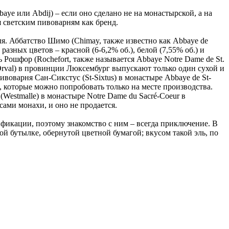
ye или Abdij) – если оно сделано не на монастырской, а на
я светским пивоварням как бренд.
я. Аббатство Шимо (Chimay, также известно как Abbaye de
зных цветов – красной (6-6,2% об.), белой (7,55% об.) и
 Рошфор (Rochefort, также называется Abbaye Notre Dame de St.
-Orval) в провинции Люксембург выпускают только один сухой и
воварня Сан-Сикстус (St-Sixtus) в монастыре Abbaye de St-
ial, которые можно попробовать только на месте производства.
(Westmalle) в монастыре Notre Dame du Sacré-Coeur в
сами монахи, и оно не продается.
ификации, поэтому знакомство с ним – всегда приключение. В
й бутылке, обернутой цветной бумагой; вкусом такой эль, по