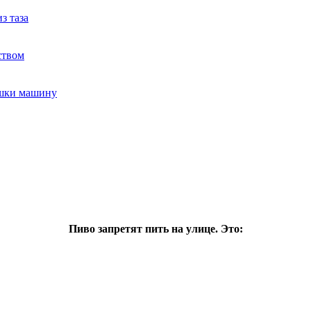
з таза
ством
ушки машину
Пиво запретят пить на улице. Это: