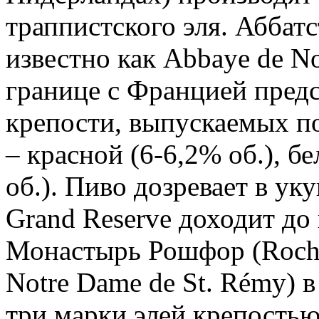
траппистского эля. Аббат
известно как Abbaye de N
границе с Францией пред
крепости, выпускаемых п
– красной (6-6,2% об.), б
об.). Пиво дозревает в у
Grand Reserve доходит до 
Монастырь Рошфор (Roche
Notre Dame de St. Rémy)
три марки элей крепостью