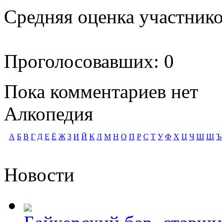
Средняя оценка участников
Проголосовавших: 0
Пока комментариев нет
Алкопедия
А
Б
В
Г
Д
Е
Ё
Ж
З
И
Й
К
Л
М
Н
О
П
Р
С
Т
У
Ф
Х
Ц
Ч
Ш
Щ
Ъ
Новости