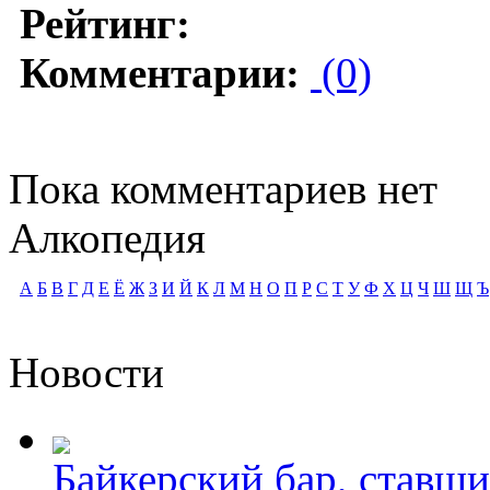
Рейтинг:
Комментарии:
(0)
Пока комментариев нет
Алкопедия
А
Б
В
Г
Д
Е
Ё
Ж
З
И
Й
К
Л
М
Н
О
П
Р
С
Т
У
Ф
Х
Ц
Ч
Ш
Щ
Ъ
Новости
Байкерский бар, ставши