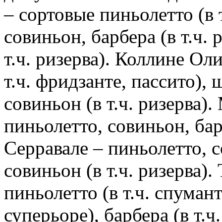
– сортовые пиньолетто (в т
совиньон, барбера (в т.ч. 
т.ч. ризерва). Коллине Ол
т.ч. фридзанте, пассито),
совиньон (в т.ч. ризерва)
пиньолетто, совиньон, бар
Серравале – пиньолетто, с
совиньон (в т.ч. ризерва)
пиньолетто (в т.ч. спумант
суперьоре), барбера (в т.ч