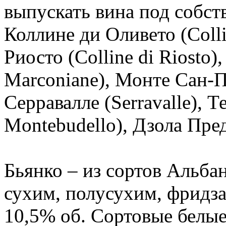
выпускать вина под собс
Коллине ди Оливето (Colli
Риосто (Colline di Riosto
Marconiane), Монте Сан-Пь
Серравалле (Serravalle), Т
Montebudello), Дзола Пред
Бьянко – из сортов Альба
сухим, полусухим, фридз
10,5% об. Сортовые белые