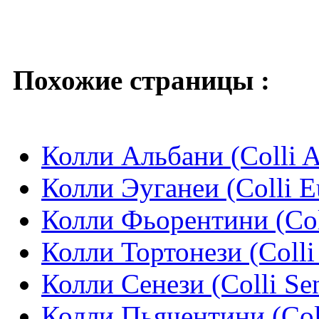
Похожие страницы :
Колли Альбани (Colli A
Колли Эуганеи (Colli E
Колли Фьорентини (Coll
Колли Тортонези (Colli 
Колли Сенези (Colli Sen
Колли Пьячентини (Coll