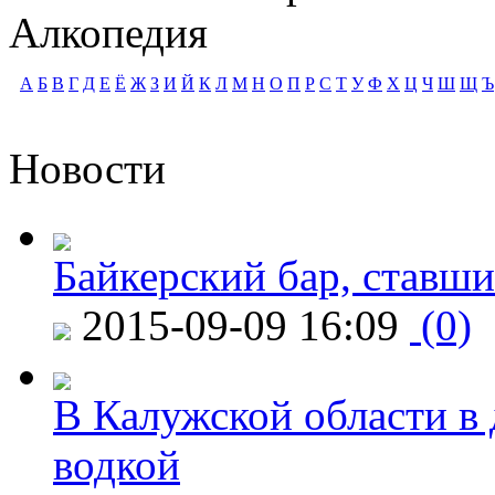
Алкопедия
А
Б
В
Г
Д
Е
Ё
Ж
З
И
Й
К
Л
М
Н
О
П
Р
С
Т
У
Ф
Х
Ц
Ч
Ш
Щ
Ъ
Новости
Байкерский бар, ставши
2015-09-09 16:09
(0)
В Калужской области в 
водкой