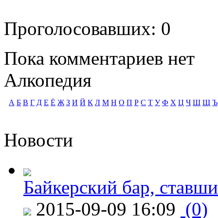
Проголосовавших: 0
Пока комментариев нет
Алкопедия
А
Б
В
Г
Д
Е
Ё
Ж
З
И
Й
К
Л
М
Н
О
П
Р
С
Т
У
Ф
Х
Ц
Ч
Ш
Щ
Ъ
Новости
Байкерский бар, ставши
2015-09-09 16:09
(0)