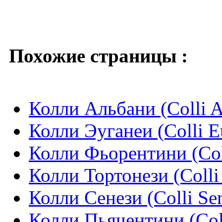
Похожие страницы :
Колли Альбани (Colli A
Колли Эуганеи (Colli E
Колли Фьорентини (Coll
Колли Тортонези (Colli 
Колли Сенези (Colli Sen
Колли Пьячентини (Coll