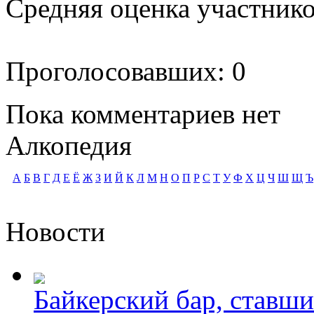
Средняя оценка участников
Проголосовавших: 0
Пока комментариев нет
Алкопедия
А
Б
В
Г
Д
Е
Ё
Ж
З
И
Й
К
Л
М
Н
О
П
Р
С
Т
У
Ф
Х
Ц
Ч
Ш
Щ
Ъ
Новости
Байкерский бар, ставши