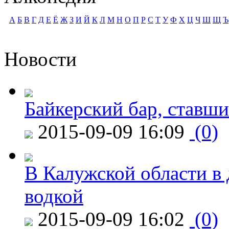
А
Б
В
Г
Д
Е
Ё
Ж
З
И
Й
К
Л
М
Н
О
П
Р
С
Т
У
Ф
Х
Ц
Ч
Ш
Щ
Ъ
Новости
Байкерский бар, ставши
2015-09-09 16:09
(0)
В Калужской области в 
водкой
2015-09-09 16:02
(0)